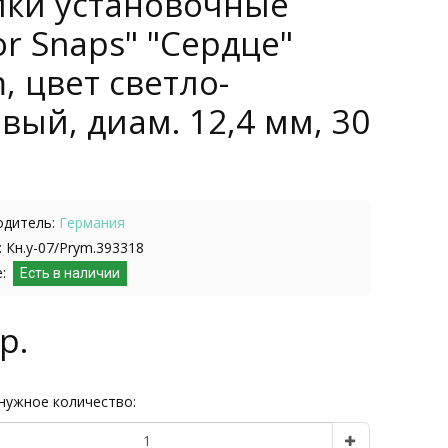
пки установочные
or Snaps" "Сердце"
, цвет светло-
вый, диам. 12,4 мм, 30
одитель:
Германия
 Кн.у-07/Prym.393318
е:
Есть в наличии
р.
нужное количество: