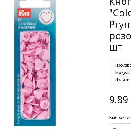
Кно
"Col
Prym
розо
шт
Произв
Модель:
Наличи
9.89 
Выберите 