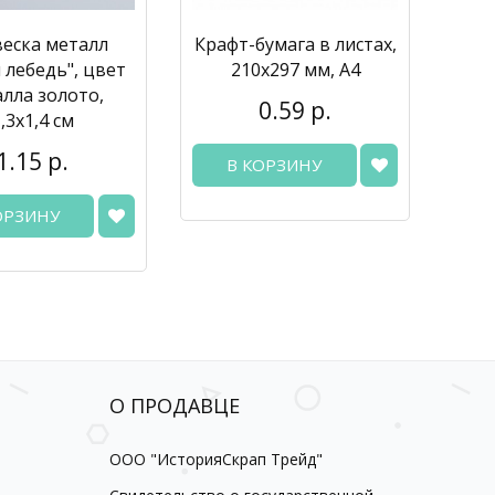
еска металл
Крафт-бумага в листах,
 лебедь", цвет
210х297 мм, А4
лла золото,
0.59 р.
,3х1,4 см
1.15 р.
В КОРЗИНУ
ОРЗИНУ
О ПРОДАВЦЕ
ООО "ИсторияСкрап Трейд"