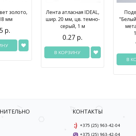
вет золото,
Лента атласная IDEAL,
Подв
 18 мм
шир. 20 мм, цв. темно-
"Белый
серый, 1 м
мета
5 р.
1
0.27 р.
ИНУ
В КОРЗИНУ
В К
НИТЕЛЬНО
КОНТАКТЫ
ы
+375 (25) 963-42-04
+375 (25) 963-42-04