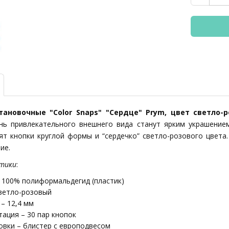
тановочные "Color Snaps" "Сердце" Prym, цвет светло-р
нь привлекательного внешнего вида станут ярким украшение
ят кнопки круглой формы и “сердечко” светло-розового цвета
ие.
тики
:
 100% полиформальдегид (пластик)
светло-розовый
– 12,4 мм
ация – 30 пар кнопок
овки – блистер с европодвесом