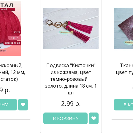
искозный,
Подвеска "Кисточки"
Ткань
ный, 12 мм,
из кожзама, цвет
цвет п
остаток)
темно-розовый +
золото, длина 18 см, 1
9 р.
шт
2.99 р.
ИНУ
В К
В КОРЗИНУ