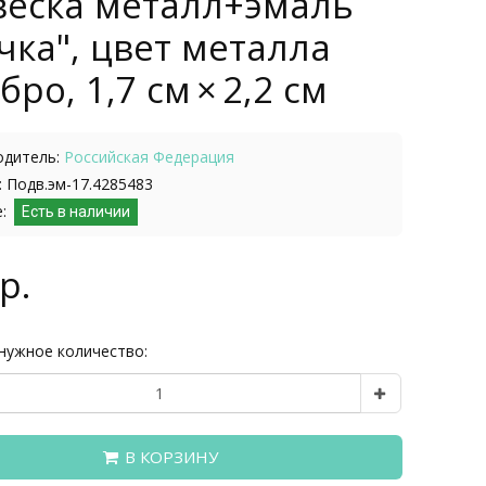
веска металл+эмаль
чка", цвет металла
бро, 1,7 см × 2,2 см
одитель:
Российская Федерация
 Подв.эм-17.4285483
е:
Есть в наличии
р.
нужное количество:
В КОРЗИНУ