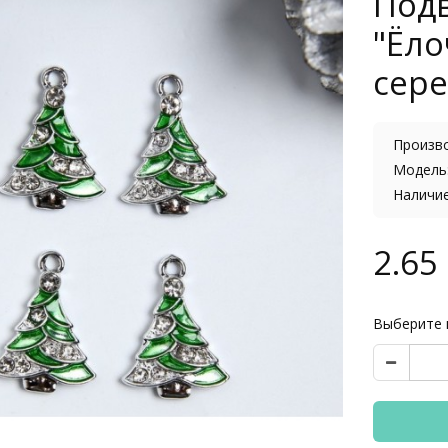
Под
"Ёло
сере
Произв
Модель:
Наличи
2.65 
Выберите 