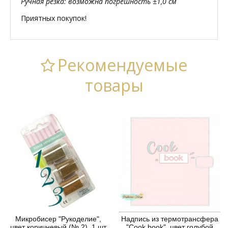
Ручная резка: возможна погрешность ±1,0 см
Приятных покупок!
Рекомендуемые
товары
Микробисер "Рукоделие",
Надпись из термотрансфера
цвет коричневый (№ 2), 1 шт
"Cook book", цвет голубой