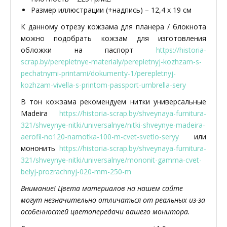
Размер иллюстрации (+надпись) – 12,4 х 19 см
К данному отрезу кожзама для планера / блокнота
можно подобрать кожзам для изготовления
обложки на паспорт
https://historia-
scrap.by/perepletnye-materialy/perepletnyj-kozhzam-s-
pechatnymi-printami/dokumenty-1/perepletnyj-
kozhzam-vivella-s-printom-passport-umbrella-sery
В тон кожзама рекомендуем нитки универсальные
Madeira
https://historia-scrap.by/shveynaya-furnitura-
321/shveynye-nitki/universalnye/nitki-shveynye-madeira-
aerofil-no120-namotka-100-m-cvet-svetlo-seryy
или
мононить
https://historia-scrap.by/shveynaya-furnitura-
321/shveynye-nitki/universalnye/mononit-gamma-cvet-
belyj-prozrachnyj-020-mm-250-m
Внимание! Цвета материалов на нашем сайте
могут незначительно отличаться от реальных из-за
особенностей цветопередачи вашего монитора.