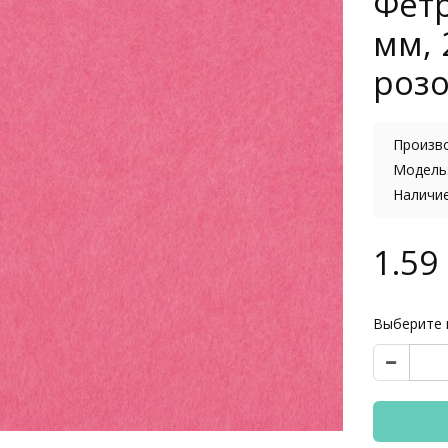
Фетр
мм, 
роз
Произв
Модель:
Наличи
1.59 
Выберите 