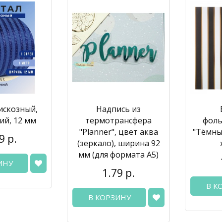
искозный,
Надпись из
ий, 12 мм
термотрансфера
фоль
"Planner", цвет аква
"Тёмные
9 р.
(зеркало), ширина 92
мм (для формата А5)
ИНУ
1.79 р.
В К
В КОРЗИНУ