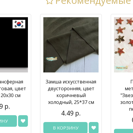
Рекомендуемые
ансферная
Замша искусственная
товая, цвет
двусторонняя, цвет
ме
 20х30 см
коричневый
"Звез
холодный, 25*37 см
золо
9 р.
п
4.49 р.
ИНУ
В КОРЗИНУ