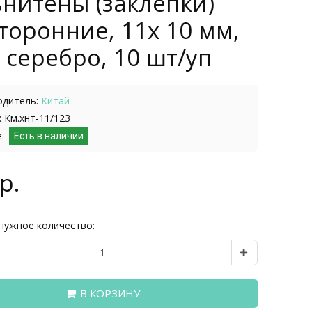
нитены (заклепки)
торонние, 11х 10 мм,
 серебро, 10 шт/уп
одитель:
Китай
 Км.хнт-11/123
е:
Есть в наличии
р.
нужное количество:
В КОРЗИНУ