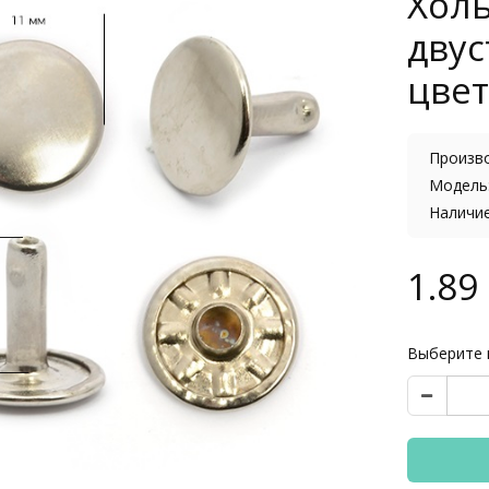
Холь
двус
цвет
Произв
Модель:
Наличи
1.89 
Выберите 