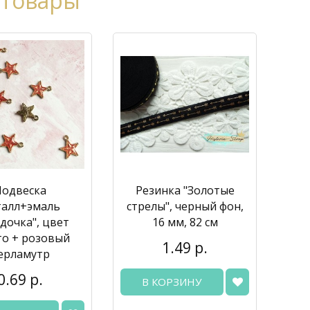
 товары
Подвеска
Резинка "Золотые
талл+эмаль
стрелы", черный фон,
дочка", цвет
16 мм, 82 см
то + розовый
1.49 р.
ерламутр
0.69 р.
В КОРЗИНУ