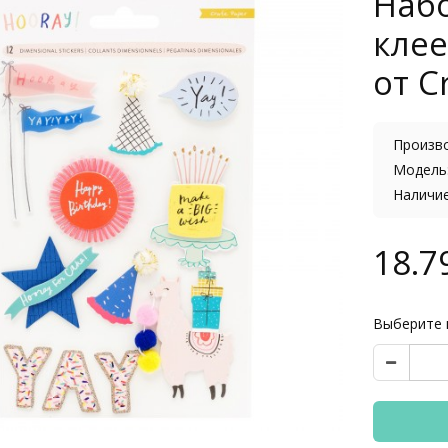
Наб
клее
от C
Произв
Модель:
Наличи
18.7
Выберите 