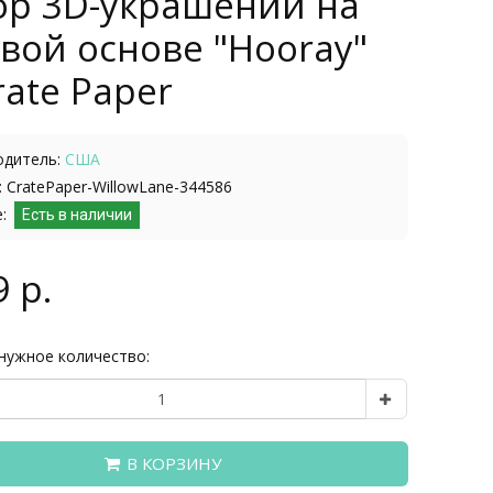
ор 3D-украшений на
вой основе "Hooray"
rate Paper
одитель:
США
 CratePaper-WillowLane-344586
е:
Есть в наличии
9 р.
нужное количество:
В КОРЗИНУ