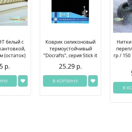
ЭТ белый с
Коврик силиконовый
Нитки 
кантовкой,
термоустойчивый
перепл
см (остаток)
"Docrafts", серия Stick it
гр / 150
5 р.
25.29 р.
ИНУ
В КОРЗИНУ
В К