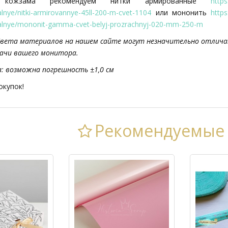
ожзама рекомендуем нитки армированные
https
salnye/nitki-armirovannye-45ll-200-m-cvet-1104
или мононить
https
rsalnye/mononit-gamma-cvet-belyj-prozrachnyj-020-mm-250-m
Цвета материалов на нашем сайте могут незначительно отличат
ачи вашего монитора.
а: возможна погрешность ±1,0 см
окупок!
Рекомендуемые