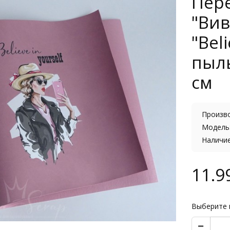
Пер
"Вив
"Beli
пыль
см
Произв
Модель:
Наличи
11.9
Выберите 