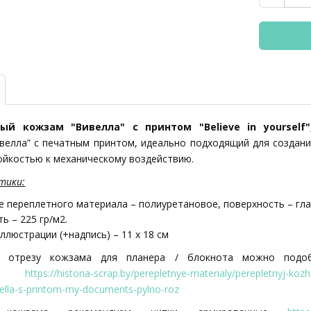
ый кожзам "Вивелла" с принтом "Believe in yourself"
велла” с печатным принтом, идеально подходящий для создани
ойкостью к механическому воздействию.
тики:
 переплетного материала – полиуретановое, поверхность – гл
ь – 225 гр/м2.
ллюстрации (+надпись) – 11 х 18 см
 отрезу кожзама для планера / блокнота можно подоб
орт
https://historia-scrap.by/perepletnye-materialy/perepletnyj-k
ella-s-printom-my-documents-pylno-roz