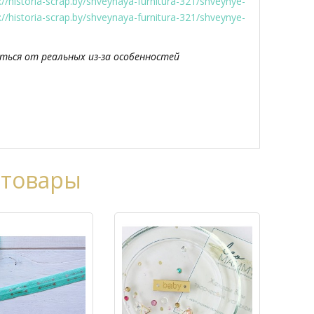
://historia-scrap.by/shveynaya-furnitura-321/shveynye-
://historia-scrap.by/shveynaya-furnitura-321/shveynye-
ься от реальных из-за особенностей
 товары