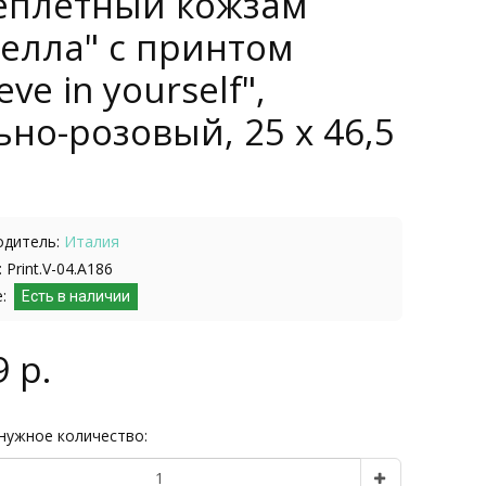
еплетный кожзам
елла" с принтом
eve in yourself",
но-розовый, 25 х 46,5
одитель:
Италия
 Print.V-04.А186
е:
Есть в наличии
9 р.
нужное количество: