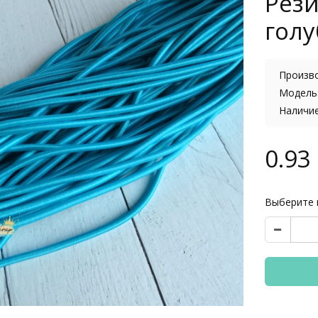
Рези
голу
Произв
Модель:
Наличи
0.93 
Выберите 