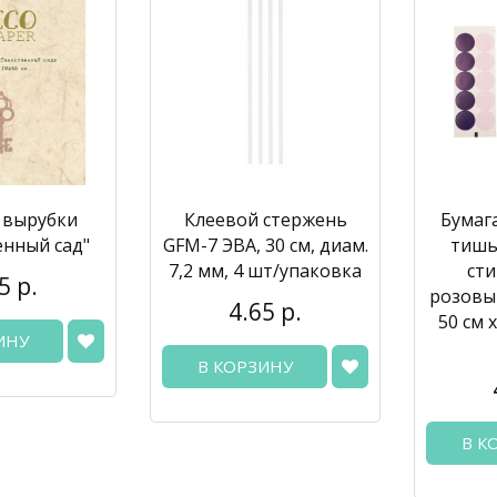
 вырубки
Клеевой стержень
Бумаг
енный сад"
GFM-7 ЭВА, 30 см, диам.
тишью
7,2 мм, 4 шт/упаковка
сти
5 р.
розовы
4.65 р.
50 см х
ИНУ
В КОРЗИНУ
В К