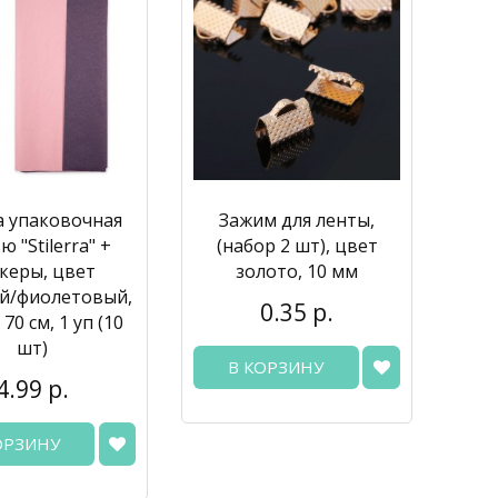
а упаковочная
Зажим для ленты,
 "Stilerra" +
(набор 2 шт), цвет
керы, цвет
золото, 10 мм
й/фиолетовый,
0.35 р.
 70 см, 1 уп (10
шт)
В КОРЗИНУ
4.99 р.
ОРЗИНУ