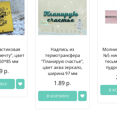
астиковая
Надпись из
Молни
мечту", цвет
термотрансфера
№5 ник
 60*85 мм
"Планирую счастье",
тесьм
цвет аква зеркало,
пудр
9 р.
ширина 97 мм
1.89 р.
ИНУ
В К
В КОРЗИНУ