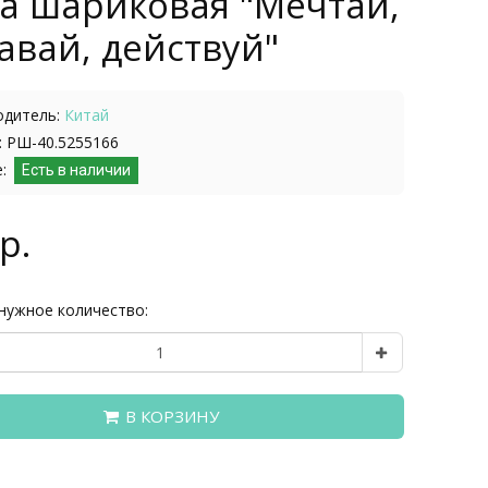
а шариковая "Мечтай,
авай, действуй"
одитель:
Китай
 РШ-40.5255166
е:
Есть в наличии
р.
нужное количество:
В КОРЗИНУ