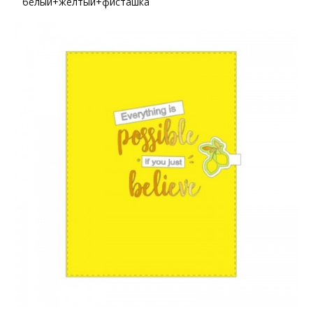
белый+желтый+фисташка